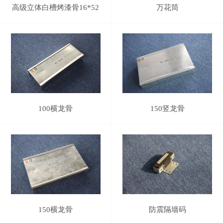
高级立体白槽烤漆骨16*52
万花筒
100横龙骨
150竖龙骨
150横龙骨
防震隔墙码