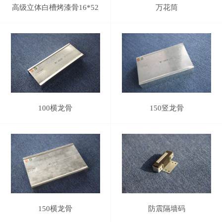
高级立体白槽烤漆骨16*52
万花筒
100横龙骨
150竖龙骨
150横龙骨
防震隔墙码