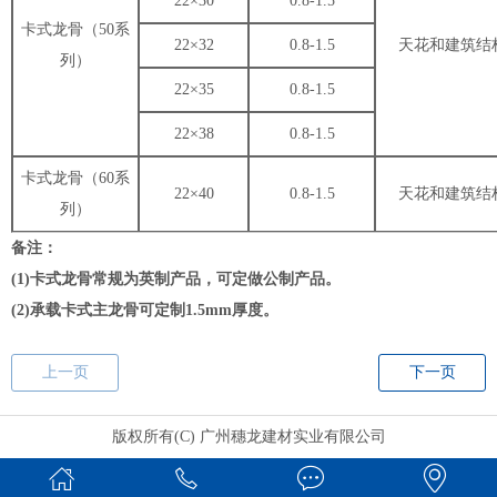
22×30
0.8-1.5
卡式龙骨（50系
22×32
0.8-1.5
天花和建筑结
列）
22×35
0.8-1.5
22×38
0.8-1.5
卡式龙骨（60系
22×40
0.8-1.5
天花和建筑结
列）
备注：
(1)卡式龙骨常规为英制产品，可定做公制产品。
(2)承载卡式主龙骨可定制1.5mm厚度。
上一页
下一页
版权所有(C) 广州穗龙建材实业有限公司